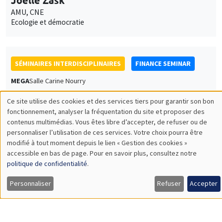
AMU, CNE
Ecologie et démocratie
SÉMINAIRES INTERDISCIPLINAIRES
FINANCE SEMINAR
MEGA
Salle Carine Nourry
Mardi 21 mars 2023, 14:30
Ce site utilise des cookies et des services tiers pour garantir son bon
Utilisation
fonctionnement, analyser la fréquentation du site et proposer des
Sanvi Avouyi-Dovi
contenus multimédias. Vous êtes libre d’accepter, de refuser ou de
des
Artem Business School
personnaliser l’utilisation de ces services. Votre choix pourra être
The French households' portfolio through the financial almost
modifié à tout moment depuis le lien « Gestion des cookies »
données
ideal demand system
accessible en bas de page. Pour en savoir plus, consultez notre
personnelles
politique de confidentialité
.
et
Personnaliser
Refuser
Accepter
SÉMINAIRES INTERDISCIPLINAIRES
des
ECONOMIC PHILOSOPHY SEMINAR
cookies