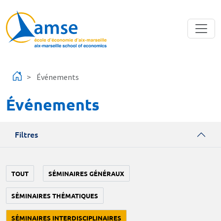
Aller au contenu principal
Événements
Événements
Filtres
TOUT
SÉMINAIRES GÉNÉRAUX
SÉMINAIRES THÉMATIQUES
SÉMINAIRES INTERDISCIPLINAIRES