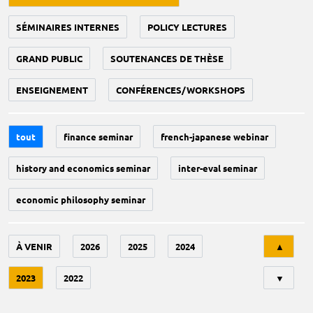
SÉMINAIRES INTERNES
POLICY LECTURES
GRAND PUBLIC
SOUTENANCES DE THÈSE
ENSEIGNEMENT
CONFÉRENCES/WORKSHOPS
tout
finance seminar
french-japanese webinar
history and economics seminar
inter-eval seminar
economic philosophy seminar
Tri
À VENIR
2026
2025
2024
▲
2023
2022
▼