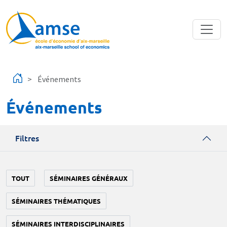
Aller au contenu principal
Événements
Événements
Filtres
TOUT
SÉMINAIRES GÉNÉRAUX
SÉMINAIRES THÉMATIQUES
SÉMINAIRES INTERDISCIPLINAIRES