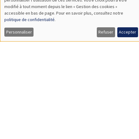
Îlot Bernard du Bois
Amphithéâtre
modifié à tout moment depuis le lien « Gestion des cookies »
données
Jeudi 26 septembre 2024, 08:30 à
accessible en bas de page. Pour en savoir plus, consultez notre
personnelles
politique de confidentialité
.
Vendredi 27 septembre 2024, 14:00
et
EUROMOD Research Workshop 2024
Personnaliser
Refuser
Accepter
des
cookies
CONFÉRENCES/WORKSHOPS
Îlot Bernard du Bois
Amphithéâtre
Vendredi 4 octobre 2024
12:00 à 18:30
Newcomers Welcome Day
CONFÉRENCES/WORKSHOPS
Îlot Bernard du Bois