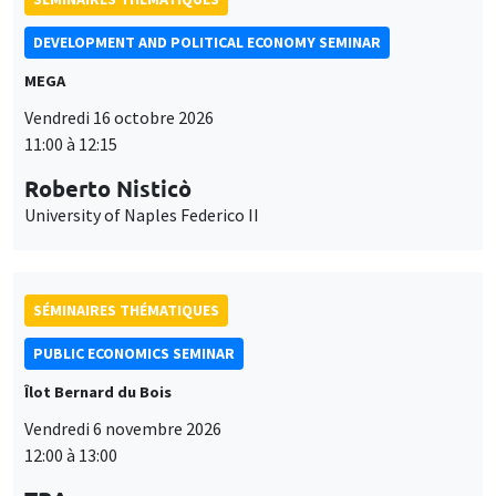
DEVELOPMENT AND POLITICAL ECONOMY SEMINAR
MEGA
Vendredi 16 octobre 2026
11:00 à 12:15
Roberto Nisticò
University of Naples Federico II
SÉMINAIRES THÉMATIQUES
PUBLIC ECONOMICS SEMINAR
Îlot Bernard du Bois
Vendredi 6 novembre 2026
12:00 à 13:00
Ce site utilise des cookies et des services tiers pour garantir son bon
TBA
Utilisation
fonctionnement, analyser la fréquentation du site et proposer des
contenus multimédias. Vous êtes libre d’accepter, de refuser ou de