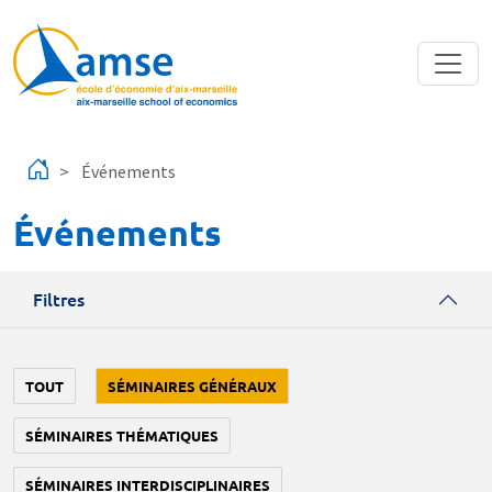
Aller au contenu principal
Événements
Événements
Filtres
TOUT
SÉMINAIRES GÉNÉRAUX
SÉMINAIRES THÉMATIQUES
SÉMINAIRES INTERDISCIPLINAIRES