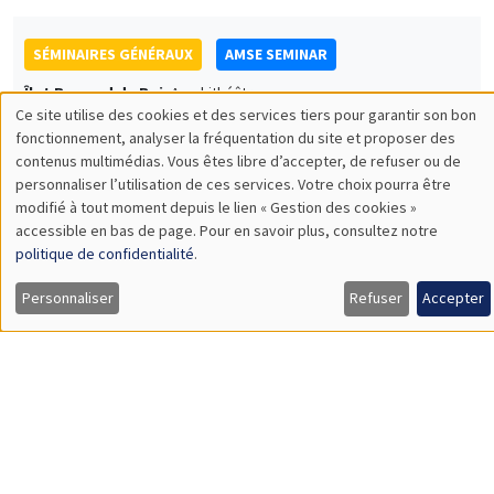
Values of China
SÉMINAIRES GÉNÉRAUX
AMSE SEMINAR
Îlot Bernard du Bois
Amphithéâtre
Lundi 20 novembre 2023
11:30 à 12:45
Gianmarco Ottaviano
Bocconi University
Rethinking Revealed Comparative Advantage with Micro and
Macro Data
Load More