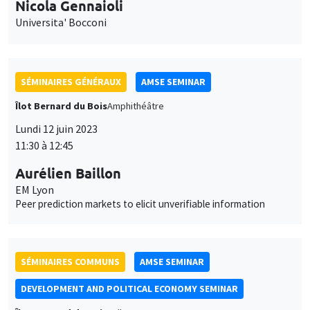
Aurélien Baillon
EM Lyon
Peer prediction markets to elicit unverifiable information
SÉMINAIRES COMMUNS
AMSE SEMINAR
DEVELOPMENT AND POLITICAL ECONOMY SEMINAR
Îlot Bernard du Bois
Salle 24
Vendredi 16 juin 2023
13:15 à 14:30
Jean-Paul Carvalho
University of Oxford
Zero-sum thinking, the evolution of effort-suppressing beliefs,
and economic development