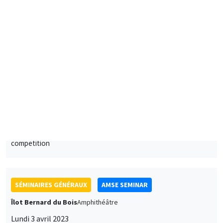
European University Institute
Artificial Intelligence, algorithmic recommendations and
competition
SÉMINAIRES GÉNÉRAUX
AMSE SEMINAR
Îlot Bernard du Bois
Amphithéâtre
Lundi 3 avril 2023
11:30 à 12:45
Alessandra Casarico
Bocconi University
Pay me if I quit. Maternal employment and firm level responses
À DISTANCE
SÉMINAIRES GÉNÉRAUX
AMSE LECTURE