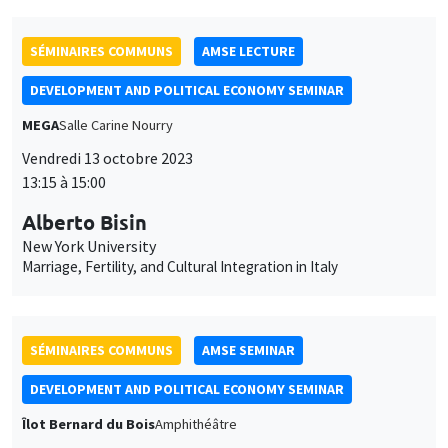
New York University
Marriage, Fertility, and Cultural Integration in Italy
SÉMINAIRES COMMUNS
AMSE SEMINAR
DEVELOPMENT AND POLITICAL ECONOMY SEMINAR
Îlot Bernard du Bois
Amphithéâtre
Lundi 16 octobre 2023
11:30 à 12:45
Belinda Archibong
Columbia University
Information Frictions and Gender Inequality in Online Labor
Markets
SÉMINAIRES GÉNÉRAUX
AMSE SEMINAR