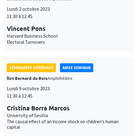
des
Îlot Bernard du Bois
Amphithéâtre
cookies
Lundi 9 octobre 2023
11:30 à 12:45
Cristina Borra Marcos
University of Sevilla
The causal effect of an income shock on children’s human
capital
SÉMINAIRES COMMUNS
AMSE LECTURE
DEVELOPMENT AND POLITICAL ECONOMY SEMINAR
MEGA
Salle Carine Nourry
Vendredi 13 octobre 2023
13:15 à 15:00
Alberto Bisin