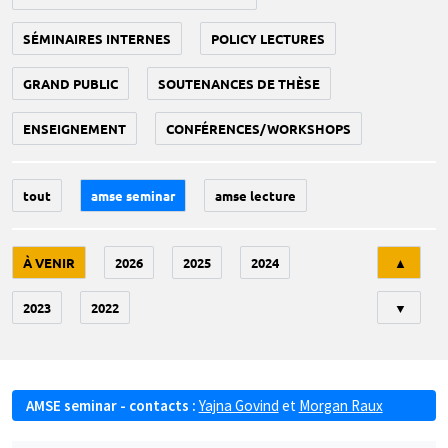
SÉMINAIRES INTERNES
POLICY LECTURES
GRAND PUBLIC
SOUTENANCES DE THÈSE
ENSEIGNEMENT
CONFÉRENCES/WORKSHOPS
tout
amse seminar
amse lecture
Tri
À VENIR
2026
2025
2024
▲
2023
2022
▼
AMSE seminar - contacts :
Yajna Govind
et
Morgan Raux