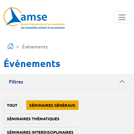
Aller au contenu principal
Événements
Événements
Filtres
TOUT
SÉMINAIRES GÉNÉRAUX
SÉMINAIRES THÉMATIQUES
SÉMINAIRES INTERDISCIPLINAIRES