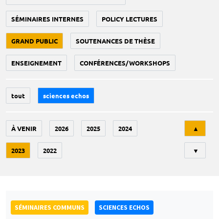
SÉMINAIRES INTERNES
POLICY LECTURES
GRAND PUBLIC
SOUTENANCES DE THÈSE
ENSEIGNEMENT
CONFÉRENCES/WORKSHOPS
tout
sciences echos
Tri
À VENIR
2026
2025
2024
▲
2023
2022
▼
SÉMINAIRES COMMUNS
SCIENCES ECHOS