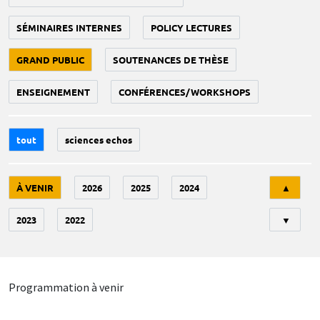
SÉMINAIRES INTERNES
POLICY LECTURES
GRAND PUBLIC
SOUTENANCES DE THÈSE
ENSEIGNEMENT
CONFÉRENCES/WORKSHOPS
tout
sciences echos
Tri
À VENIR
2026
2025
2024
▲
2023
2022
▼
Programmation à venir