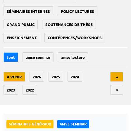
SÉMINAIRES INTERNES
POLICY LECTURES
GRAND PUBLIC
SOUTENANCES DE THÈSE
ENSEIGNEMENT
CONFÉRENCES/WORKSHOPS
tout
amse seminar
amse lecture
Tri
À VENIR
2026
2025
2024
▲
2023
2022
▼
SÉMINAIRES GÉNÉRAUX
AMSE SEMINAR