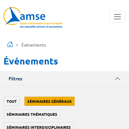
Aller au contenu principal
Événements
Événements
Filtres
TOUT
SÉMINAIRES GÉNÉRAUX
SÉMINAIRES THÉMATIQUES
SÉMINAIRES INTERDISCIPLINAIRES