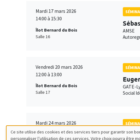
Mardi 17 mars 2026
SÉMINA
14:00 à 15:30
Sébas
Îlot Bernard du Bois
AMSE
Salle 16
Autoregr
Vendredi 20 mars 2026
SÉMINA
12:00 à 13:00
Eugen
Îlot Bernard du Bois
GATE-L
Salle 17
Social I
Mardi 24 mars 2026
SÉMINA
14:00 à 15:30
Ce site utilise des cookies et des services tiers pour garantir son 
Avner
personnaliser l’utilisation de ces services. Votre choix pourra être 