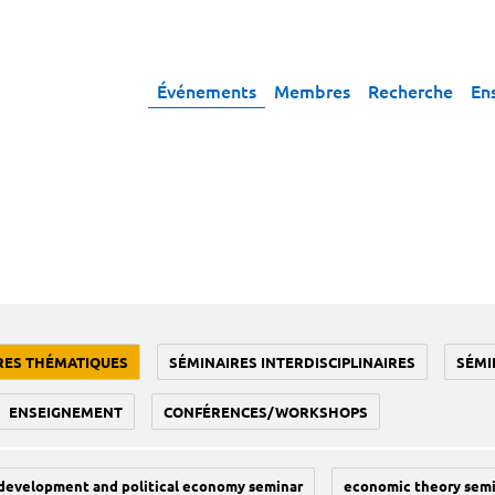
Événements
Membres
Recherche
En
RES THÉMATIQUES
SÉMINAIRES INTERDISCIPLINAIRES
SÉMI
ENSEIGNEMENT
CONFÉRENCES/WORKSHOPS
development and political economy seminar
economic theory sem