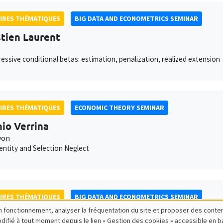
IRES THÉMATIQUES
BIG DATA AND ECONOMETRICS SEMINAR
tien Laurent
essive conditional betas: estimation, penalization, realized extension
IRES THÉMATIQUES
ECONOMIC THEORY SEMINAR
io Verrina
yon
dentity and Selection Neglect
IRES THÉMATIQUES
BIG DATA AND ECONOMETRICS SEMINAR
bon fonctionnement, analyser la fréquentation du site et proposer des conte
 Seror
modifié à tout moment depuis le lien « Gestion des cookies » accessible en 