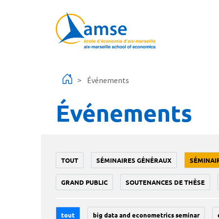
Aller au contenu principal
Événements
Événements
TOUT
SÉMINAIRES GÉNÉRAUX
SÉMINAI
GRAND PUBLIC
SOUTENANCES DE THÈSE
tout
big data and econometrics seminar