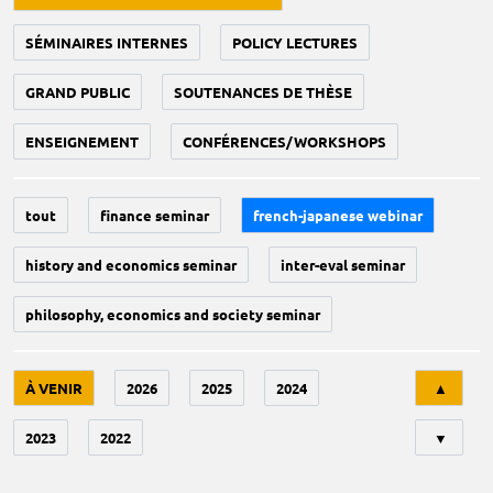
SÉMINAIRES INTERNES
POLICY LECTURES
GRAND PUBLIC
SOUTENANCES DE THÈSE
ENSEIGNEMENT
CONFÉRENCES/WORKSHOPS
tout
finance seminar
french-japanese webinar
history and economics seminar
inter-eval seminar
philosophy, economics and society seminar
Tri
À VENIR
2026
2025
2024
▲
2023
2022
▼