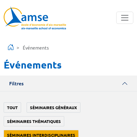
Aller au contenu principal
Événements
Événements
Filtres
TOUT
SÉMINAIRES GÉNÉRAUX
SÉMINAIRES THÉMATIQUES
SÉMINAIRES INTERDISCIPLINAIRES