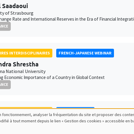
 Saadaoui
ity of Strasbourg
hange Rate and International Reserves in the Era of Financial Integrat
ANCE
IRES INTERDISCIPLINAIRES
FRENCH-JAPANESE WEBINAR
dra Shrestha
a National University
g Economic Importance of a Country in Global Context
ANCE
IRES INTERDISCIPLINAIRES
FINANCE SEMINAR
bon fonctionnement, analyser la fréquentation du site et proposer des conte
modifié à tout moment depuis le lien « Gestion des cookies » accessible en 
Tatarnikova
School of Management