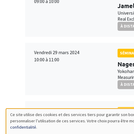
09:00 à 10:00
Jamel
Univers
Real Exc
À DIST
Vendredi 29 mars 2024
SÉMINA
10:00 à 11:00
Nagen
Yokoham
Measurin
À DIST
Mardi 9 avril 2024
SÉMINA
Ce site utilise des cookies et des services tiers pour garantir son 
10:30 à 12:00
personnaliser l’utilisation de ces services. Votre choix pourra être 
Olga 
Utilisation
confidentialité
.
MEGA
ESSCA 