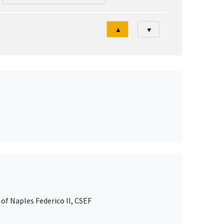
Tri
▲
▼
of Naples Federico II, CSEF