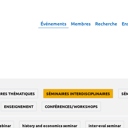
Événements
Membres
Recherche
En
IRES THÉMATIQUES
SÉMINAIRES INTERDISCIPLINAIRES
SÉ
ENSEIGNEMENT
CONFÉRENCES/WORKSHOPS
ebinar
history and economics seminar
inter-eval seminar