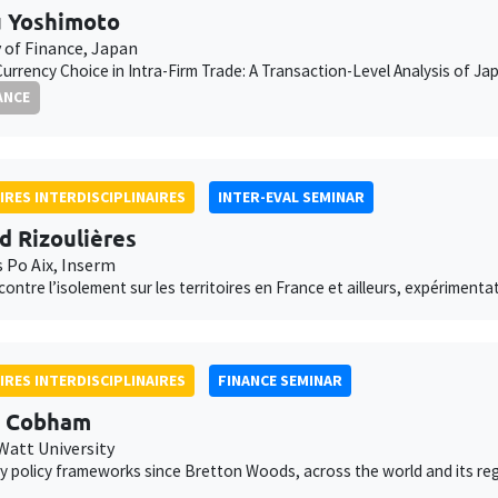
 Yoshimoto
y of Finance, Japan
Currency Choice in Intra-Firm Trade: A Transaction-Level Analysis of 
ANCE
IRES INTERDISCIPLINAIRES
INTER-EVAL SEMINAR
d Rizoulières
s Po Aix, Inserm
 contre l’isolement sur les territoires en France et ailleurs, expériment
IRES INTERDISCIPLINAIRES
FINANCE SEMINAR
d Cobham
Watt University
 policy frameworks since Bretton Woods, across the world and its re