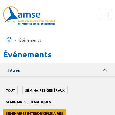
Aller au contenu principal
Événements
Événements
Filtres
TOUT
SÉMINAIRES GÉNÉRAUX
SÉMINAIRES THÉMATIQUES
SÉMINAIRES INTERDISCIPLINAIRES