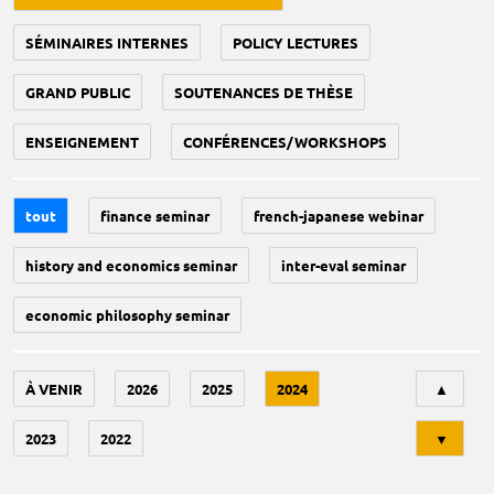
SÉMINAIRES INTERNES
POLICY LECTURES
GRAND PUBLIC
SOUTENANCES DE THÈSE
ENSEIGNEMENT
CONFÉRENCES/WORKSHOPS
tout
finance seminar
french-japanese webinar
history and economics seminar
inter-eval seminar
economic philosophy seminar
Tri
À VENIR
2026
2025
2024
▲
2023
2022
▼