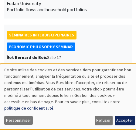
Fudan University
Portfolio flows and household portfolios
SÉMINAIRES INTERDISCIPLINAIRES
ECONOMIC PHILOSOPHY SEMINAR
Îlot Bernard du Bois
Salle 17
Lundi 14 octobre 2024
Ce site utilise des cookies et des services tiers pour garantir son bon
16:00 à 18:00
Utilisation
fonctionnement, analyser la fréquentation du site et proposer des
contenus multimédias. Vous êtes libre d’accepter, de refuser ou de
des
Gabriel Nardacchione
personnaliser l’utilisation de ces services. Votre choix pourra être
Universidad de Buenos Aires
modifié à tout moment depuis le lien « Gestion des cookies »
données
Confiance et méfiance dans le monde actuel
accessible en bas de page. Pour en savoir plus, consultez notre
personnelles
politique de confidentialité
.
et
Personnaliser
Refuser
Accepter
SÉMINAIRES INTERDISCIPLINAIRES
FINANCE SEMINAR
des