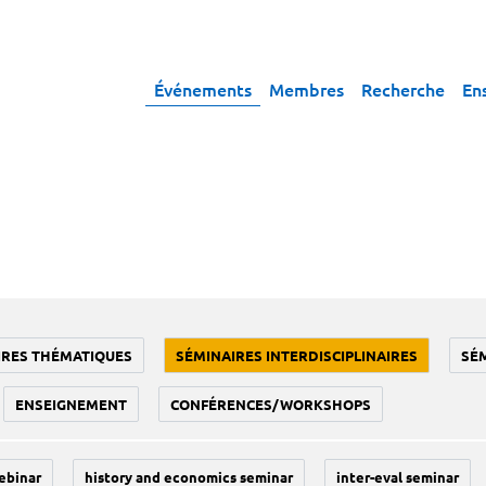
Événements
Membres
Recherche
En
IRES THÉMATIQUES
SÉMINAIRES INTERDISCIPLINAIRES
SÉ
ENSEIGNEMENT
CONFÉRENCES/WORKSHOPS
ebinar
history and economics seminar
inter-eval seminar