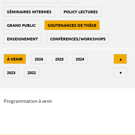
SÉMINAIRES INTERNES
POLICY LECTURES
GRAND PUBLIC
SOUTENANCES DE THÈSE
ENSEIGNEMENT
CONFÉRENCES/WORKSHOPS
Tri
À VENIR
2026
2025
2024
▲
2023
2022
▼
Programmation à venir