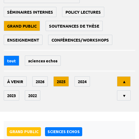
SÉMINAIRES INTERNES
POLICY LECTURES
GRAND PUBLIC
SOUTENANCES DE THÈSE
ENSEIGNEMENT
CONFÉRENCES/WORKSHOPS
tout
sciences echos
Tri
À VENIR
2026
2025
2024
▲
2023
2022
▼
GRAND PUBLIC
SCIENCES ECHOS