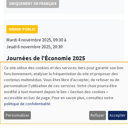
UNIQUEMENT EN FRANÇAIS
GRAND PUBLIC
Mardi 4 novembre 2025, 09:30 à
Jeudi 6 novembre 2025, 20:30
Journées de l'Économie 2025
Arthur Guillouzouic, Fanny Henriet
Ce site utilise des cookies et des services tiers pour garantir son bon
Utilisation
fonctionnement, analyser la fréquentation du site et proposer des
UNIQUEMENT EN FRANÇAIS
contenus multimédias. Vous êtes libre d’accepter, de refuser ou de
des
personnaliser l’utilisation de ces services. Votre choix pourra être
modifié à tout moment depuis le lien « Gestion des cookies »
données
accessible en bas de page. Pour en savoir plus, consultez notre
GRAND PUBLIC
personnelles
politique de confidentialité
.
Lundi 17 novembre 2025
et
Personnaliser
Refuser
Accepter
19:00 à 21:00
des