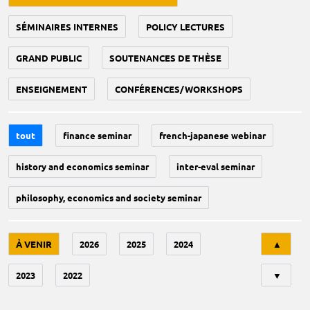
SÉMINAIRES INTERNES
POLICY LECTURES
GRAND PUBLIC
SOUTENANCES DE THÈSE
ENSEIGNEMENT
CONFÉRENCES/WORKSHOPS
tout
finance seminar
french-japanese webinar
history and economics seminar
inter-eval seminar
philosophy, economics and society seminar
Tri
À VENIR
2026
2025
2024
▲
2023
2022
▼