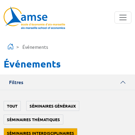
Aller au contenu principal
Événements
Événements
Filtres
TOUT
SÉMINAIRES GÉNÉRAUX
SÉMINAIRES THÉMATIQUES
SÉMINAIRES INTERDISCIPLINAIRES