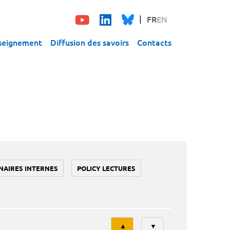
FR
EN
seignement
Diffusion des savoirs
Contacts
NAIRES INTERNES
POLICY LECTURES
Tri
▲
▼