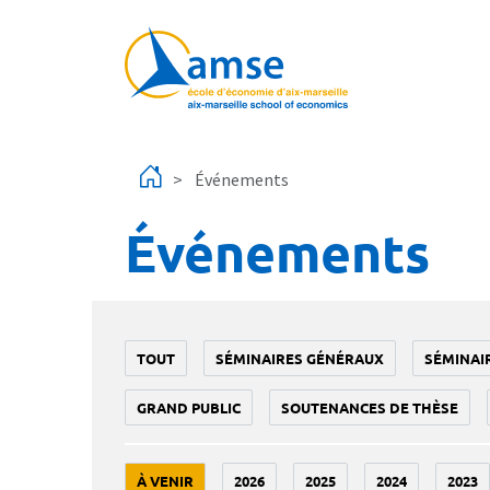
Aller au contenu principal
Événements
Événements
TOUT
SÉMINAIRES GÉNÉRAUX
SÉMINAI
GRAND PUBLIC
SOUTENANCES DE THÈSE
À VENIR
2026
2025
2024
2023