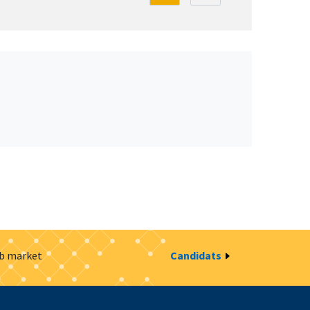
ob market
Candidats