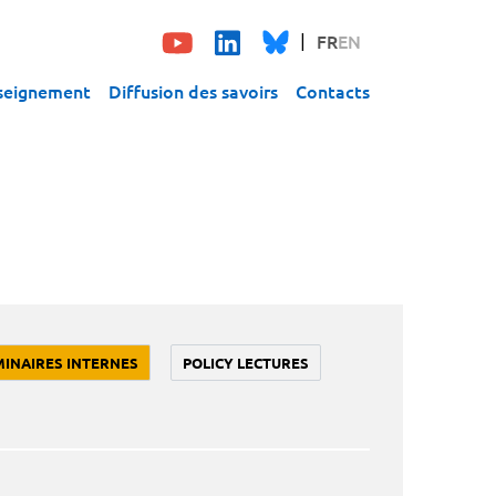
FR
EN
seignement
Diffusion des savoirs
Contacts
MINAIRES INTERNES
POLICY LECTURES