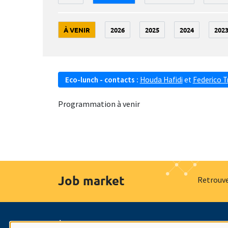
À VENIR
2026
2025
2024
202
Eco-lunch - contacts :
Houda Hafidi
et
Federico T
Programmation à venir
Job market
Retrouve
À propos
Nos engagements
Hommage à