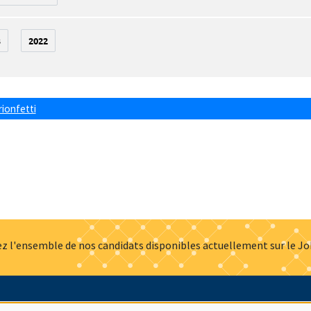
3
2022
rionfetti
z l'ensemble de nos candidats disponibles actuellement sur le J
Actualités
Offres d'emploi
Presse
Mentions légales
G