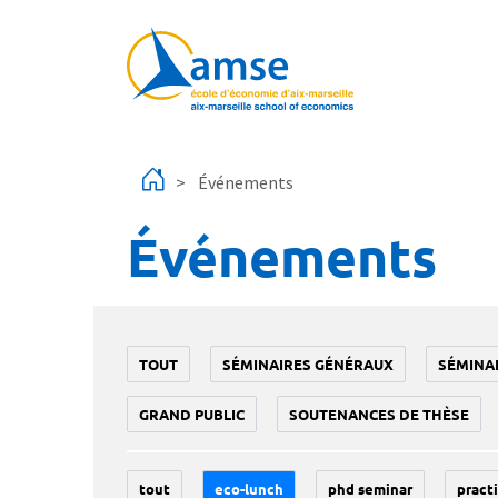
Aller au contenu principal
Événements
Événements
TOUT
SÉMINAIRES GÉNÉRAUX
SÉMINA
GRAND PUBLIC
SOUTENANCES DE THÈSE
tout
eco-lunch
phd seminar
practi