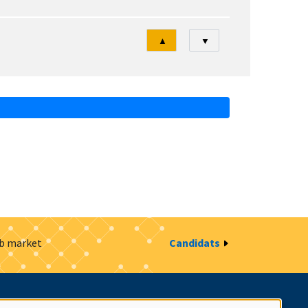
Tri
▲
▼
ob market
Candidats
estion des cookies
Intranet