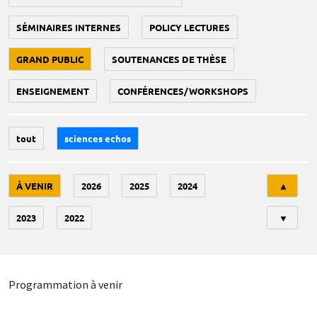
SÉMINAIRES INTERNES
POLICY LECTURES
GRAND PUBLIC
SOUTENANCES DE THÈSE
ENSEIGNEMENT
CONFÉRENCES/WORKSHOPS
tout
sciences echos
Tri
À VENIR
2026
2025
2024
▲
2023
2022
▼
Programmation à venir