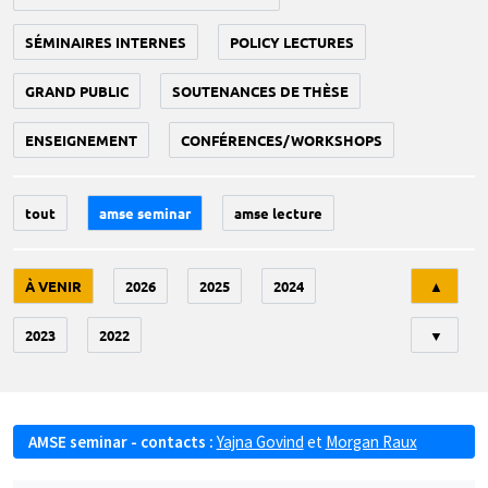
SÉMINAIRES INTERNES
POLICY LECTURES
GRAND PUBLIC
SOUTENANCES DE THÈSE
ENSEIGNEMENT
CONFÉRENCES/WORKSHOPS
tout
amse seminar
amse lecture
Tri
À VENIR
2026
2025
2024
▲
2023
2022
▼
AMSE seminar - contacts :
Yajna Govind
et
Morgan Raux