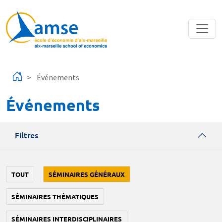
Aller au contenu principal
Événements
Événements
Filtres
TOUT
SÉMINAIRES GÉNÉRAUX
SÉMINAIRES THÉMATIQUES
SÉMINAIRES INTERDISCIPLINAIRES