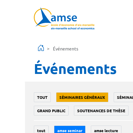
Aller au contenu principal
Événements
Événements
TOUT
SÉMINAIRES GÉNÉRAUX
SÉMINA
GRAND PUBLIC
SOUTENANCES DE THÈSE
tout
amse seminar
amse lecture