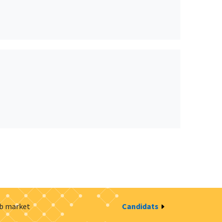
ob market
Candidats