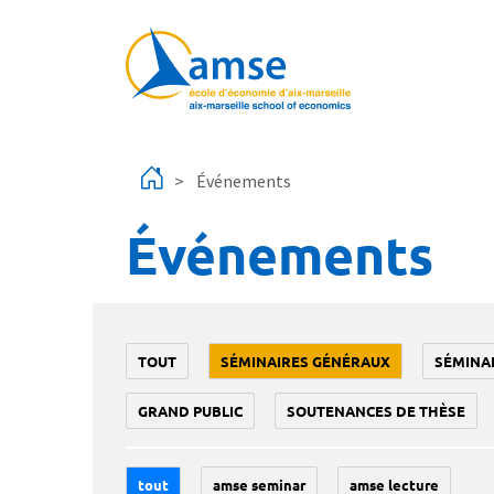
Aller au contenu principal
Événements
Événements
TOUT
SÉMINAIRES GÉNÉRAUX
SÉMINA
GRAND PUBLIC
SOUTENANCES DE THÈSE
tout
amse seminar
amse lecture