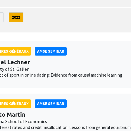
3
2022
IRES GÉNÉRAUX
AMSE SEMINAR
el Lechner
ty of St. Gallen
ct of sport in online dating: Evidence from causal machine learning
IRES GÉNÉRAUX
AMSE SEMINAR
to Martin
na School of Economics
interest rates and credit misallocation: Lessons from general equilibrium