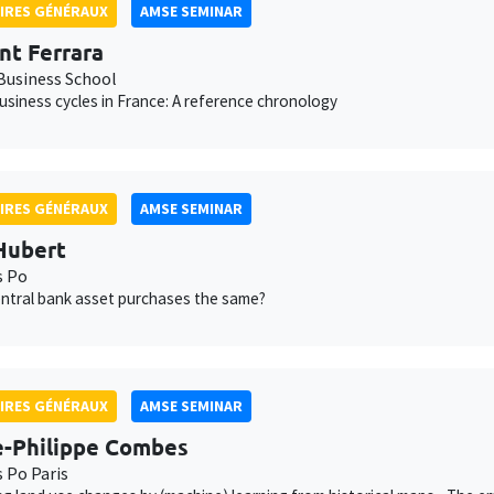
IRES GÉNÉRAUX
AMSE SEMINAR
nt Ferrara
usiness School
usiness cycles in France: A reference chronology
IRES GÉNÉRAUX
AMSE SEMINAR
Hubert
s Po
central bank asset purchases the same?
IRES GÉNÉRAUX
AMSE SEMINAR
e-Philippe Combes
s Po Paris