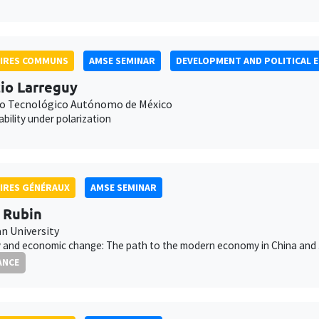
AIRES COMMUNS
AMSE SEMINAR
DEVELOPMENT AND POLITICAL 
io Larreguy
to Tecnológico Autónomo de México
bility under polarization
IRES GÉNÉRAUX
AMSE SEMINAR
 Rubin
 University
 and economic change: The path to the modern economy in China and
ANCE