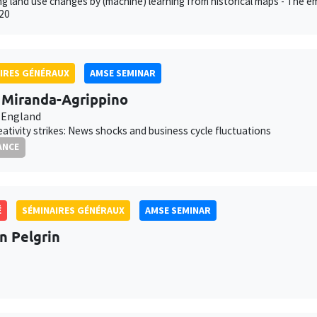
g land use changes by (machine) learning from historical maps - The em
20
IRES GÉNÉRAUX
AMSE SEMINAR
a Miranda-Agrippino
 England
ativity strikes: News shocks and business cycle fluctuations
ANCE
É
SÉMINAIRES GÉNÉRAUX
AMSE SEMINAR
an Pelgrin