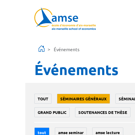
Aller au contenu principal
Événements
Événements
TOUT
SÉMINAIRES GÉNÉRAUX
SÉMINA
GRAND PUBLIC
SOUTENANCES DE THÈSE
tout
amse seminar
amse lecture