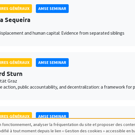
IRES GÉNÉRAUX
AMSE SEMINAR
a Sequeira
isplacement and human capital: Evidence from separated siblings
IRES GÉNÉRAUX
AMSE SEMINAR
rd Sturn
ität Graz
ve action, public accountability, and decentralization: a framework for
IRES GÉNÉRAUX
AMSE SEMINAR
bon fonctionnement, analyser la fréquentation du site et proposer des conte
ce Genicot
modifié à tout moment depuis le lien « Gestion des cookies » accessible en 
own University