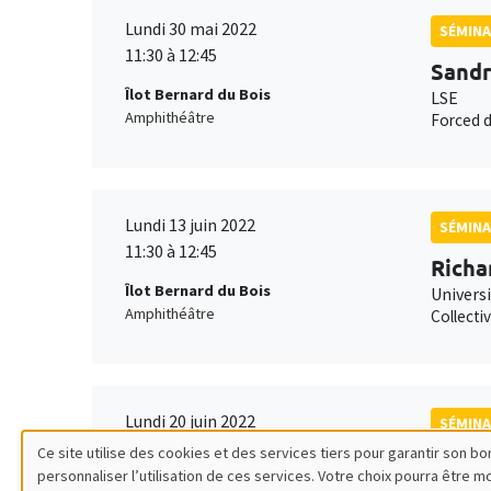
Lundi 30 mai 2022
SÉMINA
11:30 à 12:45
Sandr
Îlot Bernard du Bois
LSE
Amphithéâtre
Forced d
Lundi 13 juin 2022
SÉMINA
11:30 à 12:45
Richa
Îlot Bernard du Bois
Univers
Amphithéâtre
Collecti
Lundi 20 juin 2022
SÉMINA
11:30 à 12:45
Ce site utilise des cookies et des services tiers pour garantir son 
Garan
personnaliser l’utilisation de ces services. Votre choix pourra être 
Îlot Bernard du Bois
Georget