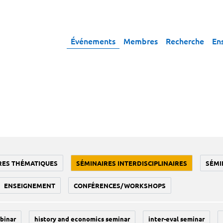
Événements
Membres
Recherche
En
RES THÉMATIQUES
SÉMINAIRES INTERDISCIPLINAIRES
SÉMI
ENSEIGNEMENT
CONFÉRENCES/WORKSHOPS
binar
history and economics seminar
inter-eval seminar