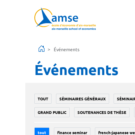
Aller au contenu principal
Événements
Événements
TOUT
SÉMINAIRES GÉNÉRAUX
SÉMINAI
GRAND PUBLIC
SOUTENANCES DE THÈSE
tout
finance seminar
french-japanese we