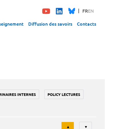
FR
EN
seignement
Diffusion des savoirs
Contacts
MINAIRES INTERNES
POLICY LECTURES
Tri
▲
▼