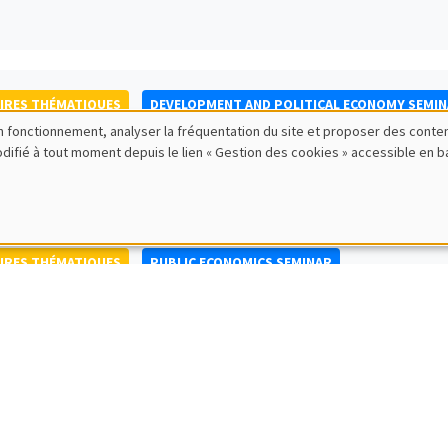
IRES THÉMATIQUES
DEVELOPMENT AND POLITICAL ECONOMY SEMI
bon fonctionnement, analyser la fréquentation du site et proposer des conte
to Nisticò
modifié à tout moment depuis le lien « Gestion des cookies » accessible en 
ty of Naples Federico II
IRES THÉMATIQUES
PUBLIC ECONOMICS SEMINAR
IRES GÉNÉRAUX
AMSE SEMINAR