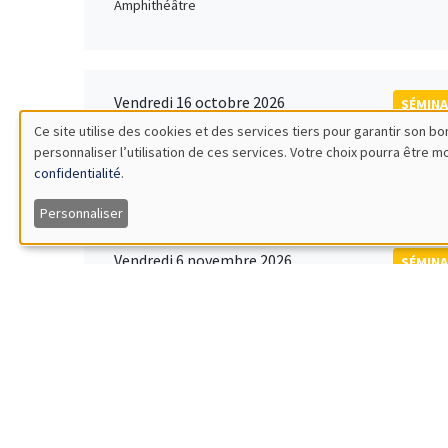
Amphithéâtre
Vendredi 16 octobre 2026
SÉMINA
11:00 à 12:15
Ce site utilise des cookies et des services tiers pour garantir son 
Rober
personnaliser l’utilisation de ces services. Votre choix pourra être 
Utilisation
MEGA
Universi
confidentialité
.
des
Personnaliser
données
Vendredi 6 novembre 2026
SÉMINA
12:00 à 13:00
TBA
personnelles
Îlot Bernard du Bois
et
des
Lundi 9 novembre 2026
SÉMINA
11:30 à 12:45