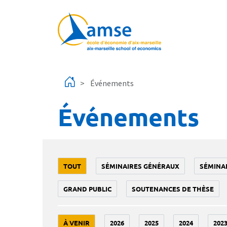
Aller au contenu principal
Événements
Événements
TOUT
SÉMINAIRES GÉNÉRAUX
SÉMINA
GRAND PUBLIC
SOUTENANCES DE THÈSE
À VENIR
2026
2025
2024
202