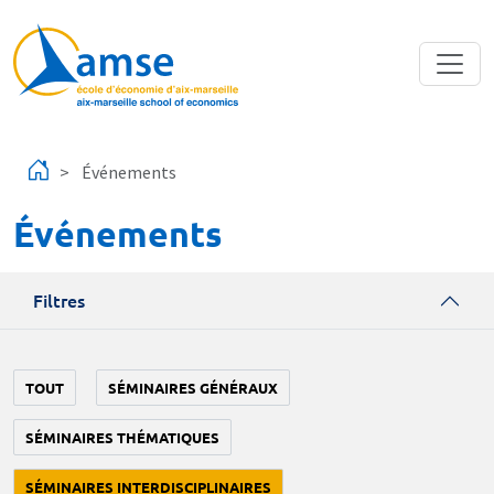
Aller au contenu principal
Événements
Événements
Filtres
TOUT
SÉMINAIRES GÉNÉRAUX
SÉMINAIRES THÉMATIQUES
SÉMINAIRES INTERDISCIPLINAIRES