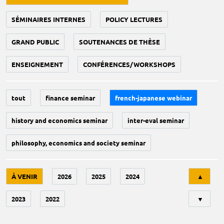
SÉMINAIRES INTERNES
POLICY LECTURES
GRAND PUBLIC
SOUTENANCES DE THÈSE
ENSEIGNEMENT
CONFÉRENCES/WORKSHOPS
tout
finance seminar
french-japanese webinar
history and economics seminar
inter-eval seminar
philosophy, economics and society seminar
Tri
À VENIR
2026
2025
2024
▲
2023
2022
▼