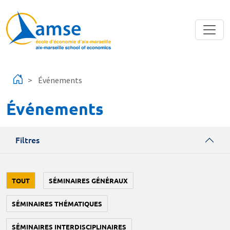
Aller au contenu principal
Événements
Événements
Filtres
TOUT
SÉMINAIRES GÉNÉRAUX
SÉMINAIRES THÉMATIQUES
SÉMINAIRES INTERDISCIPLINAIRES