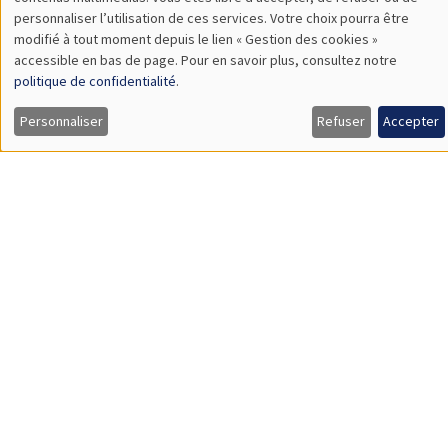
TBA
des
personnaliser l’utilisation de ces services. Votre choix pourra être
modifié à tout moment depuis le lien « Gestion des cookies »
données
accessible en bas de page. Pour en savoir plus, consultez notre
personnelles
politique de confidentialité
.
SÉMINAIRES GÉNÉRAUX
AMSE SEMINAR
et
Personnaliser
Refuser
Accepter
Îlot Bernard du Bois
Amphithéâtre
des
Lundi 9 novembre 2026
cookies
11:30 à 12:45
Amelie Schiprowski
University of Bonn
SÉMINAIRES GÉNÉRAUX
AMSE SEMINAR
Îlot Bernard du Bois
Amphithéâtre
Lundi 16 novembre 2026
11:30 à 12:45