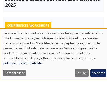
Îlot Bernard du Bois
Amphithéâtre
Vendredi 5 décembre 2025
14:00 à 18:00
5th Annual Workshop ARAE Econometrics
for Sustainable Finance
CONFÉRENCES/WORKSHOPS
Îlot Bernard du Bois
Salle 15
Jeudi 11 décembre 2025, 14:00 à
Vendredi 12 décembre 2025, 14:30
The 10th Scientific Symposium of the
AHEAD Research Network
AI and Digital Health: Challenges and Opportunities for
Public Health in the MENA Region