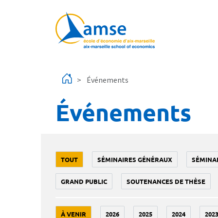
Aller au contenu principal
Événements
Événements
TOUT
SÉMINAIRES GÉNÉRAUX
SÉMINA
GRAND PUBLIC
SOUTENANCES DE THÈSE
À VENIR
2026
2025
2024
202