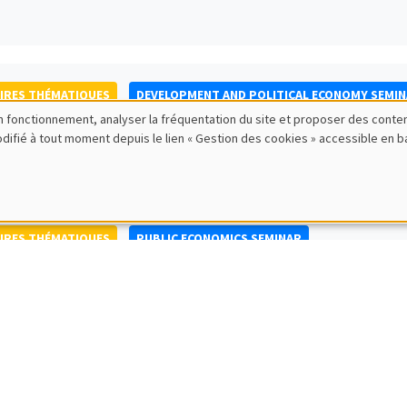
IRES THÉMATIQUES
DEVELOPMENT AND POLITICAL ECONOMY SEMI
bon fonctionnement, analyser la fréquentation du site et proposer des conte
to Nisticò
modifié à tout moment depuis le lien « Gestion des cookies » accessible en 
ty of Naples Federico II
IRES THÉMATIQUES
PUBLIC ECONOMICS SEMINAR
IRES GÉNÉRAUX
AMSE SEMINAR