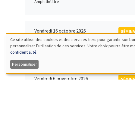
Amphithéâtre
Vendredi 16 octobre 2026
SÉMINA
11:00 à 12:15
Ce site utilise des cookies et des services tiers pour garantir son 
Rober
personnaliser l’utilisation de ces services. Votre choix pourra être 
Utilisation
MEGA
Universi
confidentialité
.
des
Personnaliser
données
Vendredi 6 novembre 2026
SÉMINA
12:00 à 13:00
TBA
personnelles
Îlot Bernard du Bois
et
des
Lundi 9 novembre 2026
SÉMINA
11:30 à 12:45