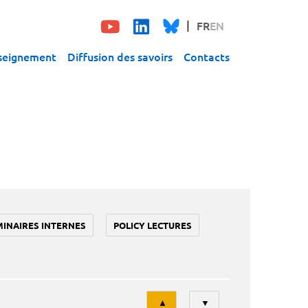
FR
EN
seignement
Diffusion des savoirs
Contacts
MINAIRES INTERNES
POLICY LECTURES
Tri
▲
▼