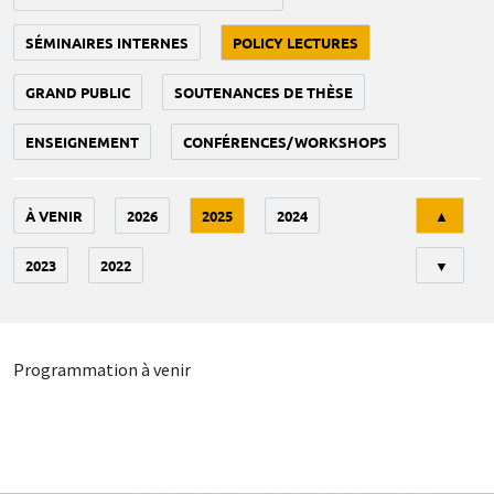
SÉMINAIRES INTERNES
POLICY LECTURES
GRAND PUBLIC
SOUTENANCES DE THÈSE
ENSEIGNEMENT
CONFÉRENCES/WORKSHOPS
Tri
À VENIR
2026
2025
2024
▲
2023
2022
▼
Programmation à venir