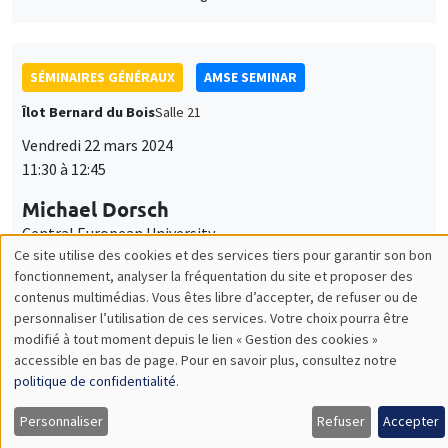
SÉMINAIRES GÉNÉRAUX
AMSE SEMINAR
Îlot Bernard du Bois
Salle 21
Vendredi 22 mars 2024
11:30 à 12:45
Michael Dorsch
Central European University
From enlightenment to cameralism: Tax morale and fiscal
capacity as imperial legacy
SÉMINAIRES GÉNÉRAUX
AMSE SEMINAR
Îlot Bernard du Bois
Amphithéâtre
Lundi 25 mars 2024
11:30 à 12:45
Guillermo Toral
IE University