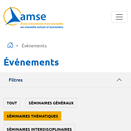
Aller au contenu principal
Événements
Événements
Filtres
TOUT
SÉMINAIRES GÉNÉRAUX
SÉMINAIRES THÉMATIQUES
SÉMINAIRES INTERDISCIPLINAIRES