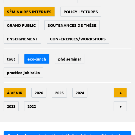
SÉMINAIRES INTERNES
POLICY LECTURES
GRAND PUBLIC
SOUTENANCES DE THÈSE
ENSEIGNEMENT
CONFÉRENCES/WORKSHOPS
tout
eco-lunch
phd seminar
practice job talks
Tri
À VENIR
2026
2025
2024
▲
2023
2022
▼