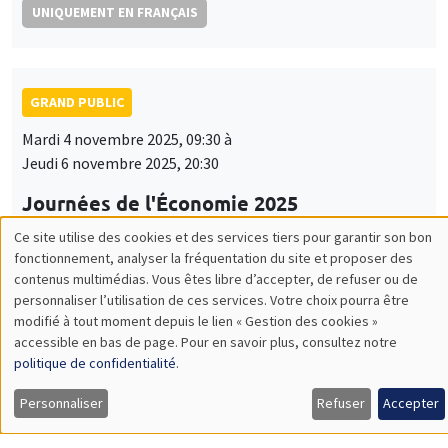
UNIQUEMENT EN FRANÇAIS
GRAND PUBLIC
Mardi 4 novembre 2025, 09:30 à
Jeudi 6 novembre 2025, 20:30
Journées de l'Économie 2025
Arthur Guillouzouic, Fanny Henriet
Ce site utilise des cookies et des services tiers pour garantir son bon
Utilisation
fonctionnement, analyser la fréquentation du site et proposer des
UNIQUEMENT EN FRANÇAIS
contenus multimédias. Vous êtes libre d’accepter, de refuser ou de
des
personnaliser l’utilisation de ces services. Votre choix pourra être
modifié à tout moment depuis le lien « Gestion des cookies »
données
accessible en bas de page. Pour en savoir plus, consultez notre
GRAND PUBLIC
personnelles
politique de confidentialité
.
Lundi 17 novembre 2025
et
Personnaliser
Refuser
Accepter
19:00 à 21:00
des