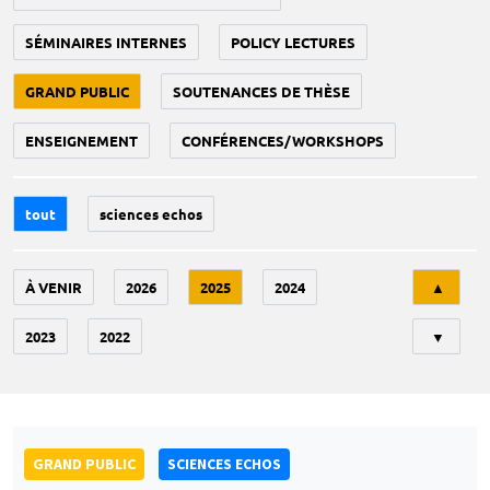
SÉMINAIRES INTERNES
POLICY LECTURES
GRAND PUBLIC
SOUTENANCES DE THÈSE
ENSEIGNEMENT
CONFÉRENCES/WORKSHOPS
tout
sciences echos
Tri
À VENIR
2026
2025
2024
▲
2023
2022
▼
GRAND PUBLIC
SCIENCES ECHOS