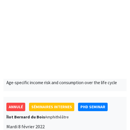
11:00 à 11:45
Mykhailo Matvieiev
AMSE
Age-specific income risk and consumption over the life cycle
ANNULÉ
SÉMINAIRES INTERNES
PHD SEMINAR
Îlot Bernard du Bois
Amphithéâtre
Mardi 8 février 2022
11:00 à 11:30
Claire Alestra
AMSE
Powering down nuclear, a multidimensional impact evaluation
of the German case