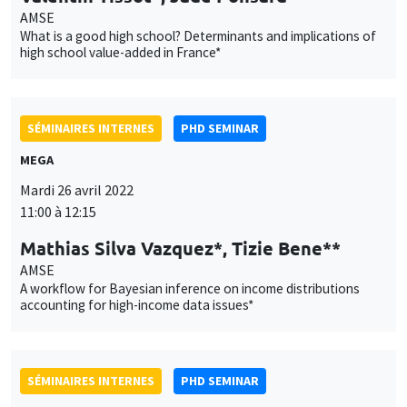
Mardi 26 avril 2022
11:00 à 12:15
Mathias Silva Vazquez*, Tizie Bene**
AMSE
A workflow for Bayesian inference on income distributions
accounting for high-income data issues*
SÉMINAIRES INTERNES
PHD SEMINAR
MEGA
Mardi 3 mai 2022
11:00 à 12:15
Robin Ng*, Keiti Kondi**
Université Catholique de Louvain
Ratings and reciprocity*