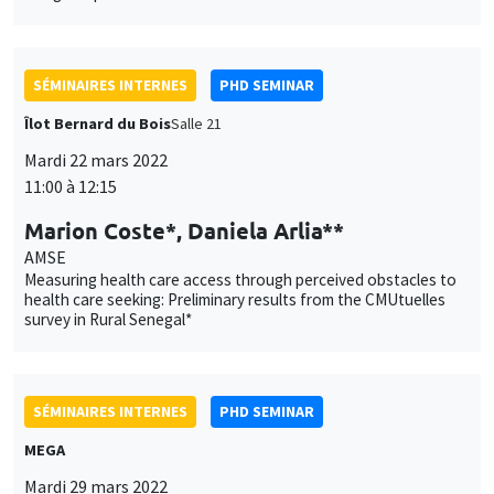
Marion Coste*, Daniela Arlia**
AMSE
Measuring health care access through perceived obstacles to
health care seeking: Preliminary results from the CMUtuelles
survey in Rural Senegal*
SÉMINAIRES INTERNES
PHD SEMINAR
MEGA
Mardi 29 mars 2022
11:00 à 12:30
Nandeeta Neerunjun*, Suzanna Khalifa**
AMSE
Electricity transition with intermittent renewables: Some
remarks on subsidies*