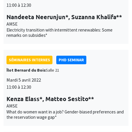
SÉMINAIRES INTERNES
PHD SEMINAR
Îlot Bernard du Bois
Salle 21
Mardi 5 avril 2022
11:00 à 12:30
Kenza Elass*, Matteo Sestito**
AMSE
What do women want in a job? Gender-biased preferences and
the reservation wage gap*
Ce site utilise des cookies et des services tiers pour garantir son bon
SÉMINAIRES INTERNES
PHD SEMINAR
Utilisation
fonctionnement, analyser la fréquentation du site et proposer des
MEGA
contenus multimédias. Vous êtes libre d’accepter, de refuser ou de
des
personnaliser l’utilisation de ces services. Votre choix pourra être
Mardi 12 avril 2022
modifié à tout moment depuis le lien « Gestion des cookies »
données
11:00 à 11:30
accessible en bas de page. Pour en savoir plus, consultez notre
personnelles
politique de confidentialité
.
Naël Shehadeh