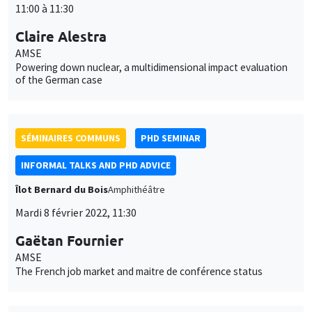
SÉMINAIRES COMMUNS
PHD SEMINAR
INFORMAL TALKS AND PHD ADVICE
Îlot Bernard du Bois
Amphithéâtre
Mardi 8 février 2022, 11:30
Gaëtan Fournier
AMSE
The French job market and maitre de conférence status
SÉMINAIRES INTERNES
PHD SEMINAR
MEGA
Salle Carine Nourry
Mardi 15 février 2022
11:00 à 12:30
Anushka Chawla*, Daniela Horta Sáenz**
AMSE