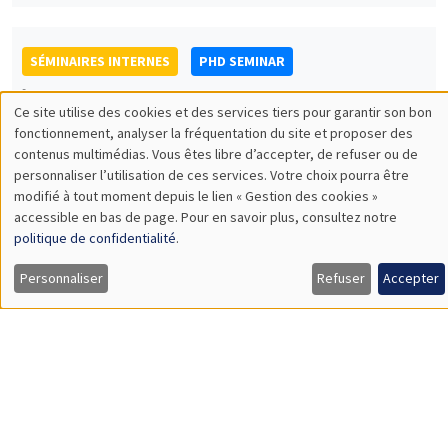
Anastasiia Antonova*, Ernesto Ugolini**
AMSE
News shocks and firm entry: the role of waiting option*
SÉMINAIRES INTERNES
PHD SEMINAR
MEGA
Mardi 24 mai 2022
11:00 à 12:45
Kohmei Makihara*, Florian Roeser**,
Guillaume Bataille***
AMSE*, Konstanz University**, AMSE***
Public good games on networks with Kantian agents*
Load More