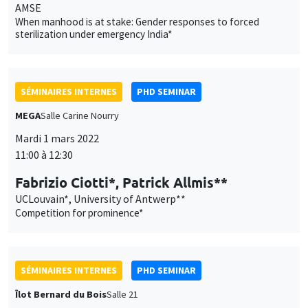
Mardi 1 mars 2022
11:00 à 12:30
Fabrizio Ciotti*, Patrick Allmis**
UCLouvain*, University of Antwerp**
Competition for prominence*
SÉMINAIRES INTERNES
PHD SEMINAR
Îlot Bernard du Bois
Salle 21
Mardi 8 mars 2022
11:15 à 12:15
Johanne Bacheron*, Camille Hainnaux**
AMSE
Childcare expansion, fertility and marriage stability: evidence
from French national plans*