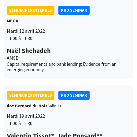
et
AMSE
Personnaliser
Refuser
Accepter
Capital requirements and bank lending: Evidence from an
des
emerging economy
cookies
SÉMINAIRES INTERNES
PHD SEMINAR
Îlot Bernard du Bois
Salle 21
Mardi 19 avril 2022
11:00 à 12:30
Valentin Tissot*, Jade Ponsard**
AMSE
What is a good high school? Determinants and implications of
high school value-added in France*
SÉMINAIRES INTERNES
PHD SEMINAR
MEGA