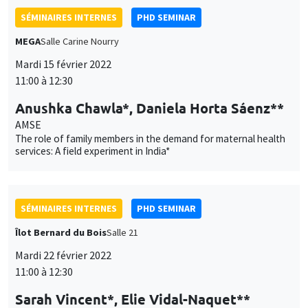
The role of family members in the demand for maternal health
services: A field experiment in India*
SÉMINAIRES INTERNES
PHD SEMINAR
Îlot Bernard du Bois
Salle 21
Mardi 22 février 2022
11:00 à 12:30
Sarah Vincent*, Elie Vidal-Naquet**
AMSE
When manhood is at stake: Gender responses to forced
sterilization under emergency India*
SÉMINAIRES INTERNES
PHD SEMINAR
MEGA
Salle Carine Nourry