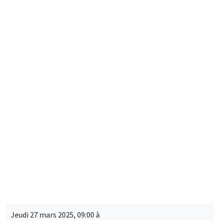
LORDE 2025 Workshop
LOng-Run Dynamics in Economics - OLG Days
CONFÉRENCES/WORKSHOPS
MEGA
Jeudi 27 mars 2025, 09:00 à
Vendredi 28 mars 2025, 17:00
2025 RIEF - 24th doctoral meeting
CONFÉRENCES/WORKSHOPS
MEGA
Salle Carine Nourry
Mardi 1 avril 2025