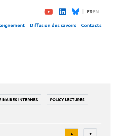
FR
EN
seignement
Diffusion des savoirs
Contacts
MINAIRES INTERNES
POLICY LECTURES
Tri
▲
▼