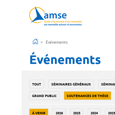
Aller au contenu principal
Événements
Événements
TOUT
SÉMINAIRES GÉNÉRAUX
SÉMINA
GRAND PUBLIC
SOUTENANCES DE THÈSE
À VENIR
2026
2025
2024
202