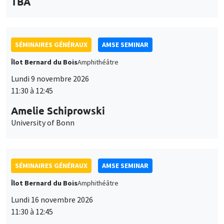
des
personnaliser l’utilisation de ces services. Votre choix pourra être
modifié à tout moment depuis le lien « Gestion des cookies »
données
accessible en bas de page. Pour en savoir plus, consultez notre
personnelles
politique de confidentialité
.
SÉMINAIRES GÉNÉRAUX
AMSE SEMINAR
et
Îlot Bernard du Bois
Amphithéâtre
Personnaliser
Refuser
Accepter
des
Lundi 9 novembre 2026
11:30 à 12:45
cookies
Amelie Schiprowski
University of Bonn
SÉMINAIRES GÉNÉRAUX
AMSE SEMINAR
Îlot Bernard du Bois
Amphithéâtre
Lundi 16 novembre 2026
11:30 à 12:45