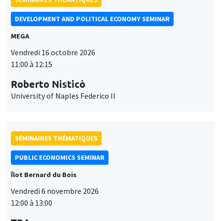
DEVELOPMENT AND POLITICAL ECONOMY SEMINAR
MEGA
Vendredi 16 octobre 2026
11:00 à 12:15
Roberto Nisticò
University of Naples Federico II
SÉMINAIRES THÉMATIQUES
PUBLIC ECONOMICS SEMINAR
Îlot Bernard du Bois
Vendredi 6 novembre 2026
12:00 à 13:00
Ce site utilise des cookies et des services tiers pour garantir son bon
Utilisation
fonctionnement, analyser la fréquentation du site et proposer des
TBA
contenus multimédias. Vous êtes libre d’accepter, de refuser ou de