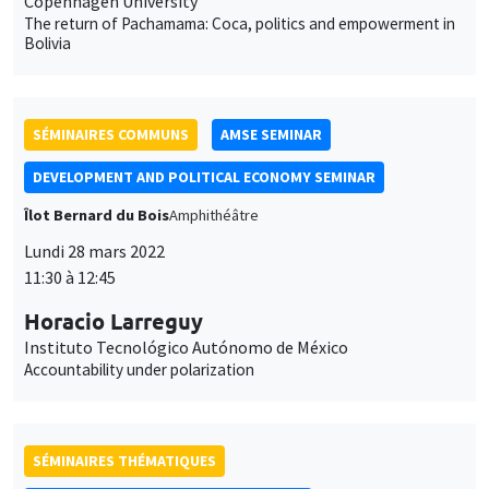
Copenhagen University
The return of Pachamama: Coca, politics and empowerment in
Bolivia
SÉMINAIRES COMMUNS
AMSE SEMINAR
DEVELOPMENT AND POLITICAL ECONOMY SEMINAR
Îlot Bernard du Bois
Amphithéâtre
Lundi 28 mars 2022
11:30 à 12:45
Horacio Larreguy
Instituto Tecnológico Autónomo de México
Accountability under polarization
SÉMINAIRES THÉMATIQUES