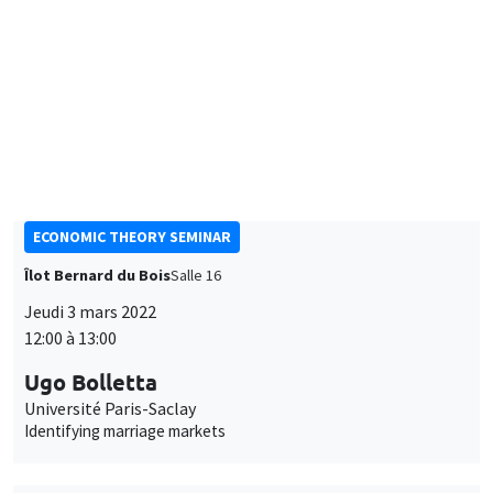
William Parienté
UCLouvain
Pathways out of poverty: evidence from the evaluation of
social protection programs
SÉMINAIRES THÉMATIQUES
ECONOMIC THEORY SEMINAR
Îlot Bernard du Bois
Salle 16
Jeudi 3 mars 2022
12:00 à 13:00
Ugo Bolletta
Université Paris-Saclay
Identifying marriage markets