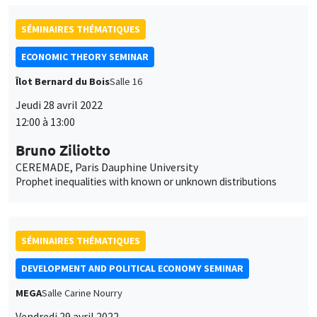
SÉMINAIRES THÉMATIQUES
ECONOMIC THEORY SEMINAR
Îlot Bernard du Bois
Salle 16
Jeudi 28 avril 2022
12:00 à 13:00
Bruno Ziliotto
CEREMADE, Paris Dauphine University
Prophet inequalities with known or unknown distributions
SÉMINAIRES THÉMATIQUES
DEVELOPMENT AND POLITICAL ECONOMY SEMINAR
Ce site utilise des cookies et des services tiers pour garantir son bon
MEGA
Salle Carine Nourry
Utilisation
fonctionnement, analyser la fréquentation du site et proposer des
Vendredi 29 avril 2022
contenus multimédias. Vous êtes libre d’accepter, de refuser ou de