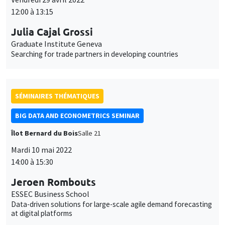
des
personnaliser l’utilisation de ces services. Votre choix pourra être
12:00 à 13:15
modifié à tout moment depuis le lien « Gestion des cookies »
données
Julia Cajal Grossi
accessible en bas de page. Pour en savoir plus, consultez notre
personnelles
politique de confidentialité
.
Graduate Institute Geneva
Searching for trade partners in developing countries
et
Personnaliser
Refuser
Accepter
des
cookies
SÉMINAIRES THÉMATIQUES
BIG DATA AND ECONOMETRICS SEMINAR
Îlot Bernard du Bois
Salle 21
Mardi 10 mai 2022
14:00 à 15:30
Jeroen Rombouts
ESSEC Business School
Data-driven solutions for large-scale agile demand forecasting
at digital platforms