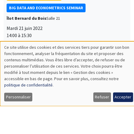
BIG DATA AND ECONOMETRICS SEMINAR
Îlot Bernard du Bois
Salle 21
Mardi 21 juin 2022
14:00 à 15:30
Romain Ferrali
AMSE
How to reduce bureaucratic corruption? Unpacking Brazilian
anti-corruption audits
SÉMINAIRES THÉMATIQUES
ECONOMIC THEORY SEMINAR
Îlot Bernard du Bois
Salle 16
Jeudi 23 juin 2022
12:00 à 13:00