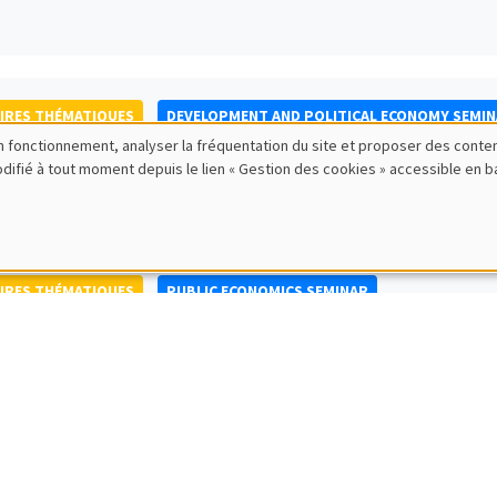
IRES THÉMATIQUES
DEVELOPMENT AND POLITICAL ECONOMY SEMI
bon fonctionnement, analyser la fréquentation du site et proposer des conte
to Nisticò
modifié à tout moment depuis le lien « Gestion des cookies » accessible en 
ty of Naples Federico II
IRES THÉMATIQUES
PUBLIC ECONOMICS SEMINAR
IRES GÉNÉRAUX
AMSE SEMINAR