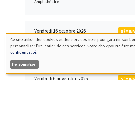
Amphithéâtre
Vendredi 16 octobre 2026
SÉMINA
11:00 à 12:15
Ce site utilise des cookies et des services tiers pour garantir son 
Rober
personnaliser l’utilisation de ces services. Votre choix pourra être 
Utilisation
MEGA
Universi
confidentialité
.
des
Personnaliser
données
Vendredi 6 novembre 2026
SÉMINA
12:00 à 13:00
TBA
personnelles
Îlot Bernard du Bois
et
des
Lundi 9 novembre 2026
SÉMINA
11:30 à 12:45