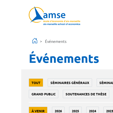
Aller au contenu principal
Événements
Événements
TOUT
SÉMINAIRES GÉNÉRAUX
SÉMINA
GRAND PUBLIC
SOUTENANCES DE THÈSE
À VENIR
2026
2025
2024
202