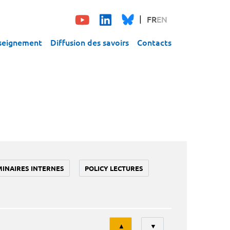
FR
EN
seignement
Diffusion des savoirs
Contacts
MINAIRES INTERNES
POLICY LECTURES
Tri
▲
▼