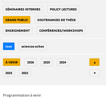
SÉMINAIRES INTERNES
POLICY LECTURES
GRAND PUBLIC
SOUTENANCES DE THÈSE
ENSEIGNEMENT
CONFÉRENCES/WORKSHOPS
tout
sciences echos
Tri
À VENIR
2026
2025
2024
▲
2023
2022
▼
Programmation à venir