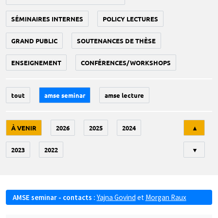
SÉMINAIRES INTERNES
POLICY LECTURES
GRAND PUBLIC
SOUTENANCES DE THÈSE
ENSEIGNEMENT
CONFÉRENCES/WORKSHOPS
tout
amse seminar
amse lecture
Tri
À VENIR
2026
2025
2024
▲
2023
2022
▼
AMSE seminar - contacts :
Yajna Govind
et
Morgan Raux