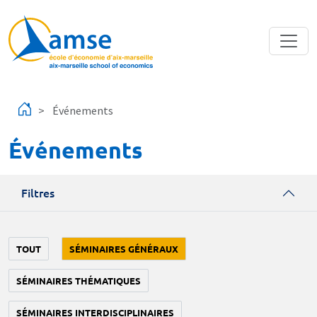
Aller au contenu principal
Événements
Événements
Filtres
TOUT
SÉMINAIRES GÉNÉRAUX
SÉMINAIRES THÉMATIQUES
SÉMINAIRES INTERDISCIPLINAIRES