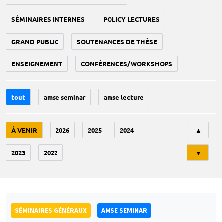
SÉMINAIRES INTERNES
POLICY LECTURES
GRAND PUBLIC
SOUTENANCES DE THÈSE
ENSEIGNEMENT
CONFÉRENCES/WORKSHOPS
tout
amse seminar
amse lecture
Tri
À VENIR
2026
2025
2024
▲
2023
2022
▼
SÉMINAIRES GÉNÉRAUX
AMSE SEMINAR