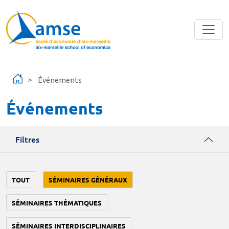
Aller au contenu principal
Événements
Événements
Filtres
TOUT
SÉMINAIRES GÉNÉRAUX
SÉMINAIRES THÉMATIQUES
SÉMINAIRES INTERDISCIPLINAIRES