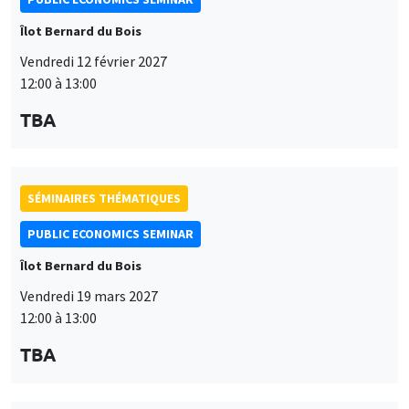
SÉMINAIRES THÉMATIQUES
PUBLIC ECONOMICS SEMINAR
Îlot Bernard du Bois
Vendredi 19 mars 2027
12:00 à 13:00
TBA
SÉMINAIRES THÉMATIQUES
PUBLIC ECONOMICS SEMINAR
Ce site utilise des cookies et des services tiers pour garantir son bon
Utilisation
Îlot Bernard du Bois
fonctionnement, analyser la fréquentation du site et proposer des
contenus multimédias. Vous êtes libre d’accepter, de refuser ou de
Vendredi 9 avril 2027
des
personnaliser l’utilisation de ces services. Votre choix pourra être
12:00 à 13:00