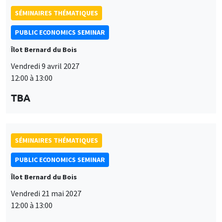
modifié à tout moment depuis le lien « Gestion des cookies »
données
accessible en bas de page. Pour en savoir plus, consultez notre
TBA
personnelles
politique de confidentialité
.
et
Personnaliser
Refuser
Accepter
des
SÉMINAIRES THÉMATIQUES
cookies
PUBLIC ECONOMICS SEMINAR
Îlot Bernard du Bois
Vendredi 21 mai 2027
12:00 à 13:00
TBA
SÉMINAIRES THÉMATIQUES
PUBLIC ECONOMICS SEMINAR