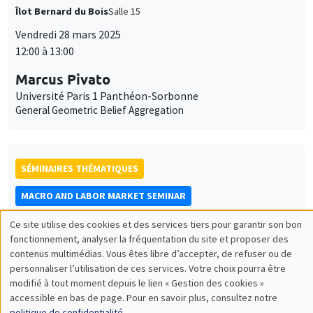
Îlot Bernard du Bois
Salle 15
Vendredi 28 mars 2025
12:00 à 13:00
Marcus Pivato
Université Paris 1 Panthéon-Sorbonne
General Geometric Belief Aggregation
SÉMINAIRES THÉMATIQUES
MACRO AND LABOR MARKET SEMINAR
Îlot Bernard du Bois
Salle 16
Ce site utilise des cookies et des services tiers pour garantir son bon
Utilisation
fonctionnement, analyser la fréquentation du site et proposer des
Vendredi 4 avril 2025
contenus multimédias. Vous êtes libre d’accepter, de refuser ou de
12:30 à 13:30
des
personnaliser l’utilisation de ces services. Votre choix pourra être
modifié à tout moment depuis le lien « Gestion des cookies »
données
Wilhelm Kohler
accessible en bas de page. Pour en savoir plus, consultez notre
University of Tübingen
politique de confidentialité
.