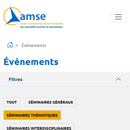
Aller au contenu principal
Événements
Événements
Filtres
TOUT
SÉMINAIRES GÉNÉRAUX
SÉMINAIRES THÉMATIQUES
SÉMINAIRES INTERDISCIPLINAIRES