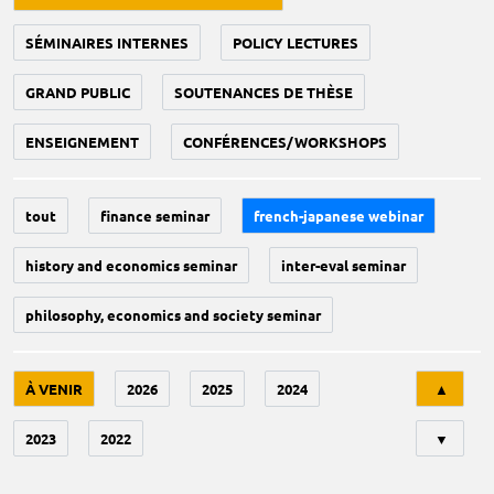
SÉMINAIRES INTERNES
POLICY LECTURES
GRAND PUBLIC
SOUTENANCES DE THÈSE
ENSEIGNEMENT
CONFÉRENCES/WORKSHOPS
tout
finance seminar
french-japanese webinar
history and economics seminar
inter-eval seminar
philosophy, economics and society seminar
Tri
À VENIR
2026
2025
2024
▲
2023
2022
▼