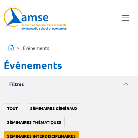
Aller au contenu principal
Événements
Événements
Filtres
TOUT
SÉMINAIRES GÉNÉRAUX
SÉMINAIRES THÉMATIQUES
SÉMINAIRES INTERDISCIPLINAIRES