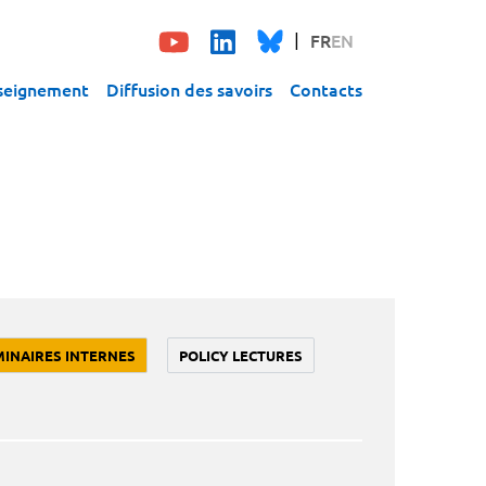
FR
EN
seignement
Diffusion des savoirs
Contacts
MINAIRES INTERNES
POLICY LECTURES