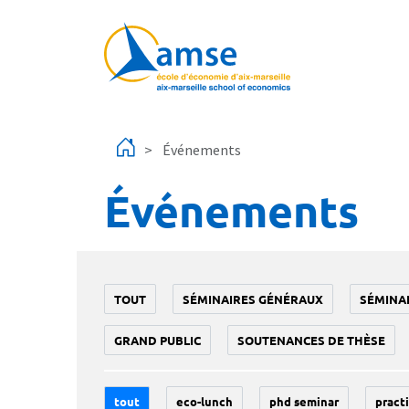
Aller au contenu principal
Événements
Événements
TOUT
SÉMINAIRES GÉNÉRAUX
SÉMINA
GRAND PUBLIC
SOUTENANCES DE THÈSE
tout
eco-lunch
phd seminar
practi