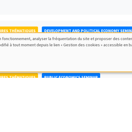
IRES THÉMATIQUES
DEVELOPMENT AND POLITICAL ECONOMY SEMI
bon fonctionnement, analyser la fréquentation du site et proposer des conte
to Nisticò
modifié à tout moment depuis le lien « Gestion des cookies » accessible en 
ty of Naples Federico II
IRES THÉMATIQUES
PUBLIC ECONOMICS SEMINAR
IRES GÉNÉRAUX
AMSE SEMINAR