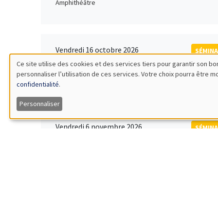
Amphithéâtre
Vendredi 16 octobre 2026
SÉMINA
11:00 à 12:15
Ce site utilise des cookies et des services tiers pour garantir son 
Rober
personnaliser l’utilisation de ces services. Votre choix pourra être 
Utilisation
MEGA
Universi
confidentialité
.
des
Personnaliser
données
Vendredi 6 novembre 2026
SÉMINA
12:00 à 13:00
TBA
personnelles
Îlot Bernard du Bois
et
des
Lundi 9 novembre 2026
SÉMINA
11:30 à 12:45