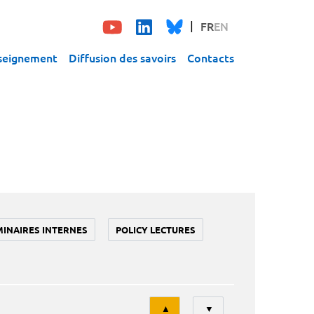
FR
EN
seignement
Diffusion des savoirs
Contacts
MINAIRES INTERNES
POLICY LECTURES
Tri
▲
▼