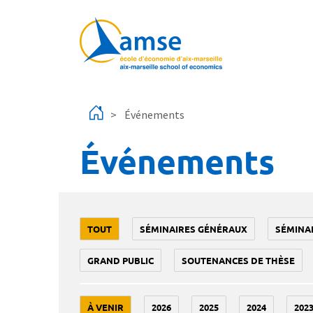
Aller au contenu principal
Événements
Événements
TOUT
SÉMINAIRES GÉNÉRAUX
SÉMINA
GRAND PUBLIC
SOUTENANCES DE THÈSE
À VENIR
2026
2025
2024
202