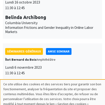
Columbia University
Information Frictions and Gender Inequality in Online Labor
Markets
SÉMINAIRES GÉNÉRAUX
AMSE SEMINAR
Îlot Bernard du Bois
Amphithéâtre
Lundi 6 novembre 2023
11:30 à 12:45
Mathieu Parenti
Université Libre de Bruxelles
Multinational firms and International Tax Shifting: Shutting
Down the Mauritius Route to India
SÉMINAIRES GÉNÉRAUX
AMSE SEMINAR