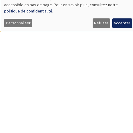
Îlot Bernard du Bois
Amphithéâtre
Lundi 13 novembre 2023
11:30 à 12:45
Melanie Meng Xue
LSE
Values of China
SÉMINAIRES GÉNÉRAUX
AMSE SEMINAR
Îlot Bernard du Bois
Amphithéâtre
Lundi 20 novembre 2023
11:30 à 12:45
Gianmarco Ottaviano
Bocconi University
Rethinking Revealed Comparative Advantage with Micro and
Macro Data