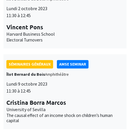
des
Vincent Pons
Harvard Business School
cookies
Electoral Turnovers
SÉMINAIRES GÉNÉRAUX
AMSE SEMINAR
Îlot Bernard du Bois
Amphithéâtre
Lundi 9 octobre 2023
11:30 à 12:45
Cristina Borra Marcos
University of Sevilla
The causal effect of an income shock on children’s human
capital
SÉMINAIRES COMMUNS
AMSE LECTURE